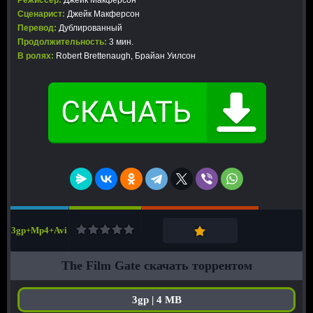
Режиссер:
Джейк Макферсон
Сценарист:
Джейк Макферсон
Перевод:
Дублированный
Продолжительность:
3 мин.
В ролях:
Robert Brettenaugh, Брайан Уилсон
3gp+Mp4+Avi
The Film Gate скачать торрентом
3gp | 4 MB