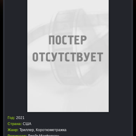
Год:
2021
Страна:
США
Жанр:
Триллер
,
Короткометражка