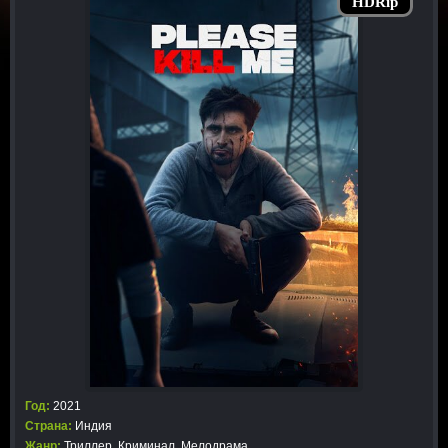
HDRip
Год:
2021
Страна:
Индия
Жанр:
Триллер
,
Криминал
,
Мелодрама