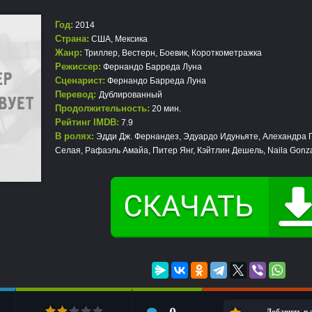
Год:
2014
Страна:
США, Мексика
Жанр:
Триллер
,
Вестерн
,
Боевик
,
Короткометражка
Режиссер:
Фернандо Барреда Луна
Сценарист:
Фернандо Барреда Луна
Перевод:
Дублированный
Продолжительность:
20 мин.
Рейтинг IMDB:
7.9
В ролях:
Эдди Дж. Фернандез, Эдуардо Идуньяте, Алехандра Г
Селая, Рафаэль Амайа, Питер Янг, Кэйтлин Дешель, Naila Gonz