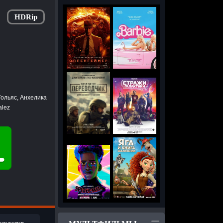
HDRip
ольяс, Анхелика
alez