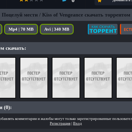
0
Добавить в
Поцелуй мести / Kiss of Vengeance скачать торрентом
Mp4 | 70 MB
Avi | 340 MB
м скачать:
 (0):
обавлять комментарии и жалобы могут только зарегистрированные пользовател
Регистрация
|
Вход