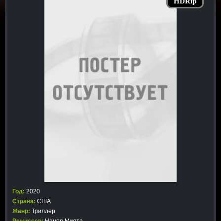
HDRip
Год:
2020
Страна:
США
Жанр:
Триллер