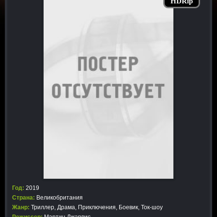
HDRip
Год:
2019
Страна:
Великобритания
Жанр:
Триллер
,
Драма
,
Приключения
,
Боевик
,
Ток-шоу