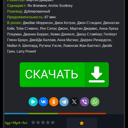
Режиссер:
Мартин Джарвис
Сценарист:
Ян Флеминг, Archie Scottney
Перевод:
Дублированный
Продолжительность:
87 мин.
В ролях:
Джеймс Моррисон, Джон Котрэн, Джон Стэндинг, Джонатан
Кэйк, Тоби Стивенс, Рон Сепас Джонс, Мартин Джарвис, Анна-Луиза
Плауман, Джанин Беррис, Кевин Дэниелс, Джош Стэмберг, Гилберт
Гленн Браун, ДжейДи Каллам, Анна Матиас, Даррен Ричардсон,
Майкл А. Шеппард, Рутина Уэсли, Ловенски Жан-Баптист, Джэйк
Грин, Larry Powell
3gp+Mp4+Avi