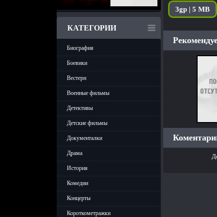
3gp | 5 MB
КАТЕГОРИИ
Рекомендуе
Биография
Боевики
Вестерн
Военные фильмы
Детективы
Детские фильмы
Коментарии
Документалки
Драма
Д
История
Комедии
Концерты
Короткометражки