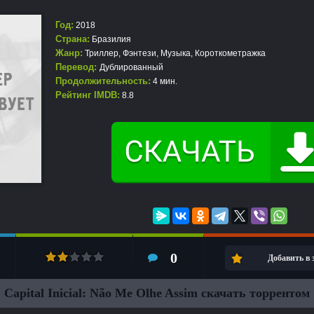
Год:
2018
Страна:
Бразилия
Жанр:
Триллер
,
Фэнтези
,
Музыка
,
Короткометражка
Перевод:
Дублированный
Продолжительность:
4 мин.
Рейтинг IMDB:
8.8
0
Добавить в
Capital Inicial: Não Me Olhe Assim скачать торрентом