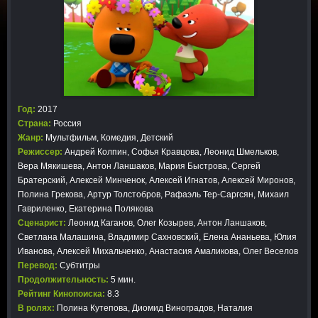
Год:
2017
Страна:
Россия
Жанр:
Мультфильм
,
Комедия
,
Детский
Режиссер:
Андрей Колпин, Софья Кравцова, Леонид Шмельков,
Вера Мякишева, Антон Ланшаков, Мария Быстрова, Сергей
Братерский, Алексей Минченок, Алексей Игнатов, Алексей Миронов,
Полина Грекова, Артур Толстобров, Рафаэль Тер-Саргсян, Михаил
Гавриленко, Екатерина Полякова
Сценарист:
Леонид Каганов, Олег Козырев, Антон Ланшаков,
Светлана Малашина, Владимир Сахновский, Елена Ананьева, Юлия
Иванова, Алексей Михальченко, Анастасия Амаликова, Олег Веселов
Перевод:
Субтитры
Продолжительность:
5 мин.
Рейтинг Кинопоиска:
8.3
В ролях:
Полина Кутепова, Диомид Виноградов, Наталия