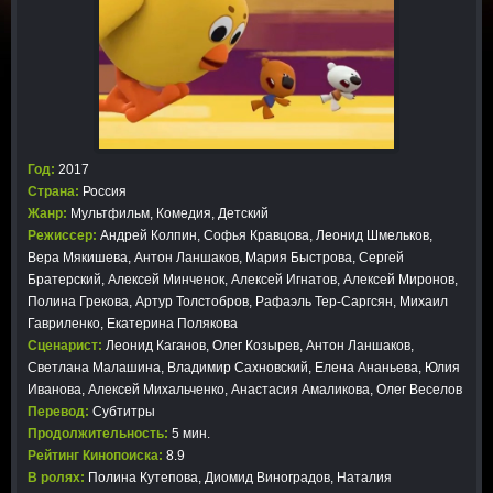
Год:
2017
Страна:
Россия
Жанр:
Мультфильм
,
Комедия
,
Детский
Режиссер:
Андрей Колпин, Софья Кравцова, Леонид Шмельков,
Вера Мякишева, Антон Ланшаков, Мария Быстрова, Сергей
Братерский, Алексей Минченок, Алексей Игнатов, Алексей Миронов,
Полина Грекова, Артур Толстобров, Рафаэль Тер-Саргсян, Михаил
Гавриленко, Екатерина Полякова
Сценарист:
Леонид Каганов, Олег Козырев, Антон Ланшаков,
Светлана Малашина, Владимир Сахновский, Елена Ананьева, Юлия
Иванова, Алексей Михальченко, Анастасия Амаликова, Олег Веселов
Перевод:
Субтитры
Продолжительность:
5 мин.
Рейтинг Кинопоиска:
8.9
В ролях:
Полина Кутепова, Диомид Виноградов, Наталия