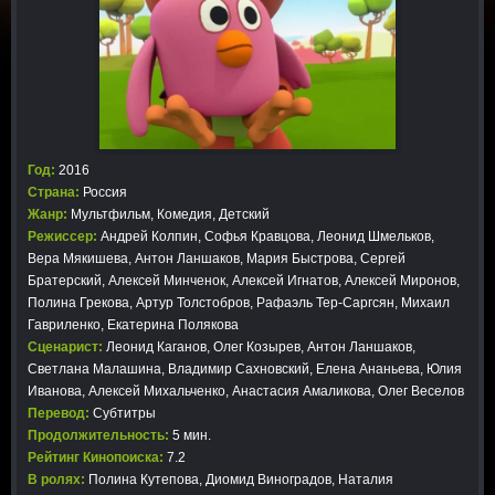
Год:
2016
Страна:
Россия
Жанр:
Мультфильм
,
Комедия
,
Детский
Режиссер:
Андрей Колпин, Софья Кравцова, Леонид Шмельков,
Вера Мякишева, Антон Ланшаков, Мария Быстрова, Сергей
Братерский, Алексей Минченок, Алексей Игнатов, Алексей Миронов,
Полина Грекова, Артур Толстобров, Рафаэль Тер-Саргсян, Михаил
Гавриленко, Екатерина Полякова
Сценарист:
Леонид Каганов, Олег Козырев, Антон Ланшаков,
Светлана Малашина, Владимир Сахновский, Елена Ананьева, Юлия
Иванова, Алексей Михальченко, Анастасия Амаликова, Олег Веселов
Перевод:
Субтитры
Продолжительность:
5 мин.
Рейтинг Кинопоиска:
7.2
В ролях:
Полина Кутепова, Диомид Виноградов, Наталия