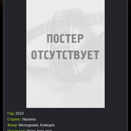
Год:
2010
Страна:
Украина
Жанр:
Мелодрама
,
Комедия