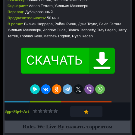
Режиссер:
Adrian Ferrara, Уилльям Макговерн
Сценарист:
Adrian Ferrara, Уилльям Макговерн
Перевод:
Дублированный
Продолжительность:
50 мин.
В ролях:
Вивьен Феррара, Райан Риган, Дэна Тоупс, Gavin Ferrara,
Уилльям Макговерн, Andrew Gude, Bianca Jaconetty, Trey Lagan, Harry
Terrell, Thomas Kelly, Matthew Rigdon, Ryan Regan
3gp+Mp4+Avi
Rules We Live By скачать торрентом