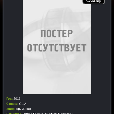
CAMRip
Год:
2016
Страна:
США
Жанр:
Криминал