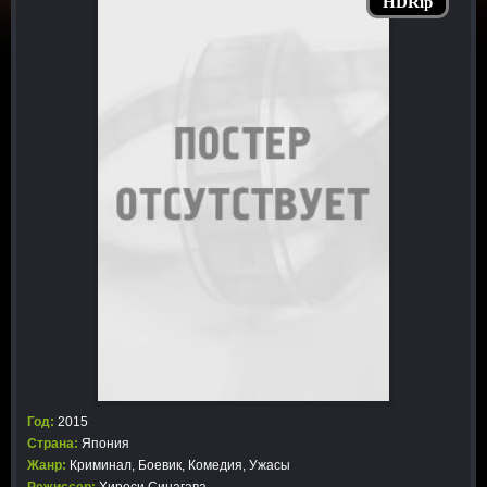
HDRip
Год:
2015
Страна:
Япония
Жанр:
Криминал
,
Боевик
,
Комедия
,
Ужасы