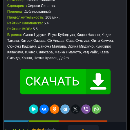
Режиссер:
Хироси Синагава
Сценарист:
Хироси Синагава
Перевод:
Дублированный
Продолжительность:
108 мин.
Рейтинг Кинопоиска:
5.4
Рейтинг IMDB:
5.5
В ролях:
Синго Цуруми, Ёсукэ Кубодзука, Хидэо Накано, Кодзи
Тамаки, Хитоси Одзава, Сё Аикава, Сава Судзуки, Юити Кимура,
Сюнсукэ Кадзама, Даисукэ Миягава, Эрина Мидзуно, Кунихиро
Кавасима, Юкико Синохара, Майка Ямамото, Ред Райс, Кавка
Сисидо, Хання, Ноэми Крапец, Дайго