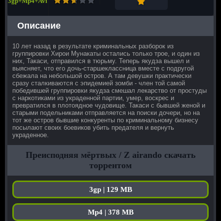
3gp+Mp4+Avi
Описание
10 лет назад в результате криминальных разборок из
группировки Хирои Мунакаты остались только трое, и один из
них, Такаси, отправился в тюрьму. Теперь якудза вышел и
выясняет, что его дочь-старшеклассница вместе с подругой
сбежала на небольшой остров. А там девушки практически
сразу сталкиваются с эпидемией зомби - член той самой
победившей группировки якудза смешал лекарство от простуды
с наркотиками из украденной партии, умер, воскрес и
превратился в плотоядное чудовище. Такаси с бывшей женой и
старыми подельниками отправляется на поиски дочери, но на
тот же остров бывшие конкуренты по криминальному бизнесу
посылают своих боевиков убить предателя и вернуть
украденное.
Преисподняя мёртвых / Z airando скачать
торрентом
3gp | 129 MB
Mp4 | 378 MB