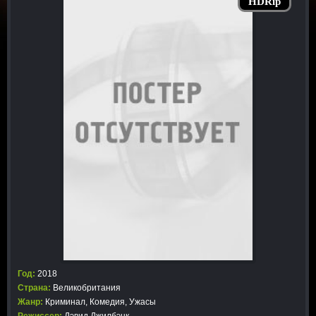
HDRip
Год:
2018
Страна:
Великобритания
Жанр:
Криминал
,
Комедия
,
Ужасы