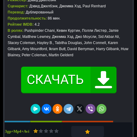
Режиссер:
Дэвид Джилбэнк
Сценарист:
Дэвид Джилбэнк, Джемма Хэд, Paul Renhard
Перевод:
Дублированный
Продолжительность:
86 мин.
Рейтинг IMDB:
4.2
В ролях:
Pushpinder Chani, Кевин Куртин, Полли Листер, Jamie
Cymbal, Matthew Lewney, Джемма Хэд, Джо Моусли, Sid Akbar Ali,
Stacey Coleman, Hayley B., Tabitha Douglas, John Connell, Karen
Gilbank, Amy Mountford, Ikram Butt, David Berryman, Harry Gilbank, Huw
Blainey, Peter Coleman, Martin Gelderd
3gp+Mp4+Avi