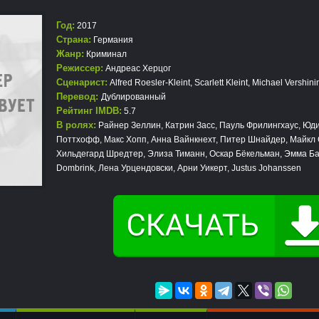
Год:
2017
Страна:
Германия
Жанр:
Криминал
Режиссер:
Андреас Херцог
Сценарист:
Alfred Roesler-Kleint, Scarlett Kleint, Michael Vershini
Перевод:
Дублированный
Рейтинг IMDB:
5.7
В ролях:
Райнер Зеллин, Катрин Засс, Пауль Фрилингхаус, Юди
Поттхофф, Макс Хопп, Анна Вайнкнехт, Питер Шнайдер, Майкл 
Хильдегард Шредтер, Элиза Тиманн, Оскар Бёкельман, Эмма Бад
Dombrink, Лена Урцендовски, Арни Уикерт, Justus Johanssen