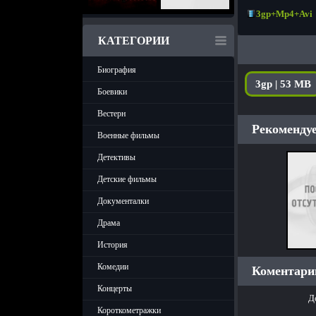
3gp+Mp4+Avi
КАТЕГОРИИ
Биография
3gp | 53 MB
Боевики
Вестерн
Рекомендуе
Военные фильмы
Детективы
Детские фильмы
Документалки
Драма
История
Комедии
Коментарии
Концерты
Д
Короткометражки