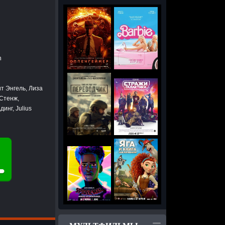
n
т Энгель, Лиза
Стенж,
инг, Julius