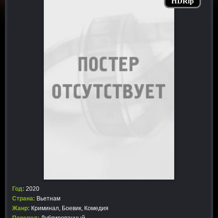
HDRip
Год:
2020
Страна:
Вьетнам
Жанр:
Криминал
,
Боевик
,
Комедия