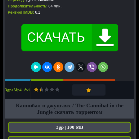
Перевод:
Дублированный
Продолжительность:
84 мин.
Рейтинг IMDB:
6.1
3gp+Mp4+Avi
Каннибал в джунглях / The Cannibal in the
Jungle скачать торрентом
3gp | 100 MB