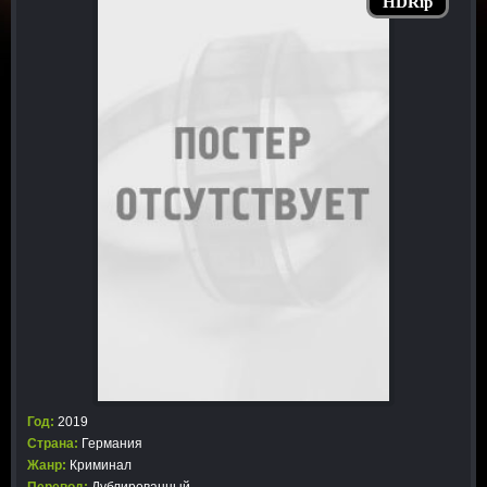
HDRip
Год:
2019
Страна:
Германия
Жанр:
Криминал