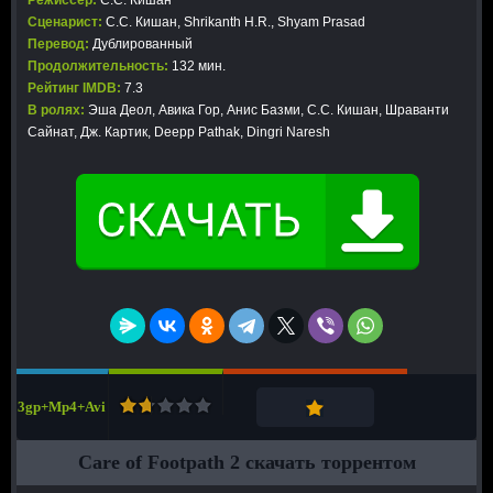
Режиссер:
С.С. Кишан
Сценарист:
С.С. Кишан, Shrikanth H.R., Shyam Prasad
Перевод:
Дублированный
Продолжительность:
132 мин.
Рейтинг IMDB:
7.3
В ролях:
Эша Деол, Авика Гор, Анис Базми, С.С. Кишан, Шраванти
Сайнат, Дж. Картик, Deepp Pathak, Dingri Naresh
3gp+Mp4+Avi
Care of Footpath 2 скачать торрентом