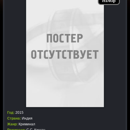
HDRip
Год:
2015
Страна:
Индия
Жанр:
Криминал