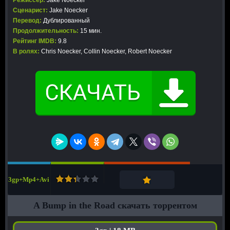
Режиссер:
Jake Noecker
Сценарист:
Jake Noecker
Перевод:
Дублированный
Продолжительность:
15 мин.
Рейтинг IMDB:
9.8
В ролях:
Chris Noecker, Collin Noecker, Robert Noecker
3gp+Mp4+Avi
A Bump in the Road скачать торрентом