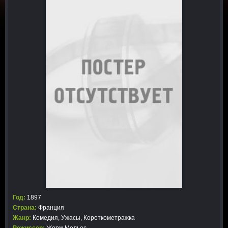
Год:
1897
Страна:
Франция
Жанр:
Комедия
,
Ужасы
,
Короткометражка