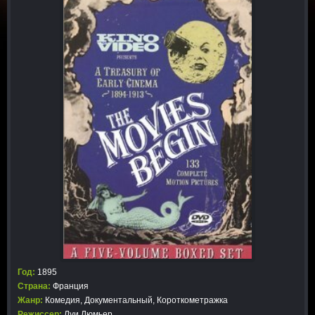
Год:
1895
Страна:
Франция
Жанр:
Комедия
,
Документальный
,
Короткометражка
Режиссер:
Луи Люмьер