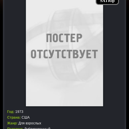
SATRip
Год:
1973
Страна:
США
Жанр:
Для взрослых