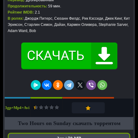
Перевод:
Дублированный
Продолжительность:
59 мин.
Рейтинг IMDB:
2.1
В ролях:
Джордж Питерс, Сюзанн Филдс, Рик Кэссиди, Джек Кинг, Кит
Эриксон, Старлин Симон, Дайан, Кармен Оливера, Stephanie Sarver,
Adam Ward, Bob
3gp+Mp4+Avi
Two Hours on Sunday скачать торрентом