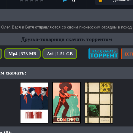
0
Добавить в
Олег, Вася и Витя отправляются со своим пионерским отрядом в поход
Друзья-товарищи скачать торрентом
Mp4 | 373 MB
Avi | 1.51 GB
м скачать:
 (0):