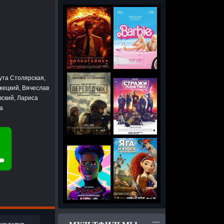
ута Столярская,
жецкий, Вячеслав
вский, Лариса
а