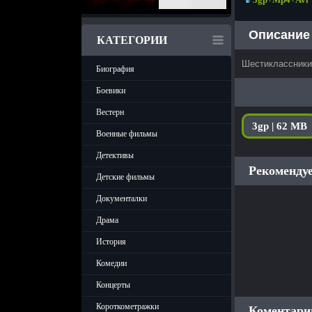
Описание
КАТЕГОРИИ
Шестиклассники 
Биография
Боевики
Вестерн
3gp | 62 MB
Военные фильмы
Детективы
Рекомендуе
Детские фильмы
Документалки
Драма
История
Комедии
Концерты
Короткометражки
Коментарии