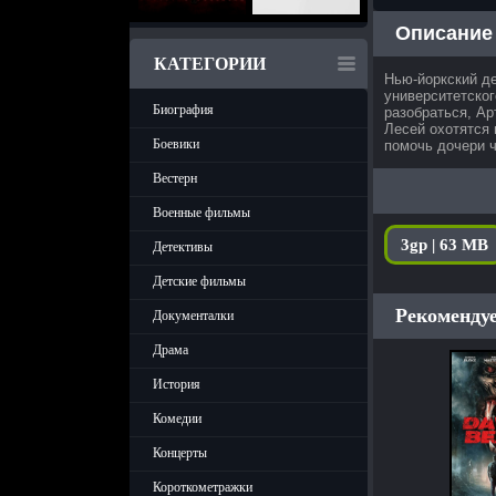
Описание
КАТЕГОРИИ
Нью-йоркский де
университетског
Биография
разобраться, Ар
Лесей охотятся 
Боевики
помочь дочери ч
Вестерн
Военные фильмы
3gp | 63 MB
Детективы
Детские фильмы
Рекомендуе
Документалки
Драма
История
Комедии
Концерты
Короткометражки