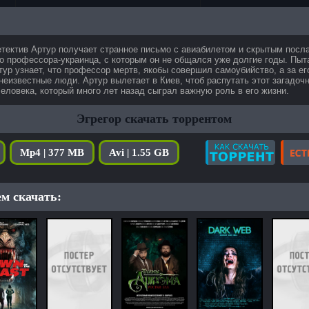
тектив Артур получает странное письмо с авиабилетом и скрытым посла
о профессора-украинца, с которым он не общался уже долгие годы. Пыт
тур узнает, что профессор мертв, якобы совершил самоубийство, а за е
неизвестные люди. Артур вылетает в Киев, чтоб распутать этот загадоч
еловека, который много лет назад сыграл важную роль в его жизни.
Эгрегор скачать торрентом
Mp4 | 377 MB
Avi | 1.55 GB
м скачать: