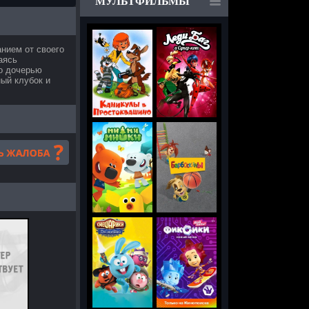
МУЛЬТФИЛЬМЫ
нием от своего
аясь
го дочерью
ный клубок и