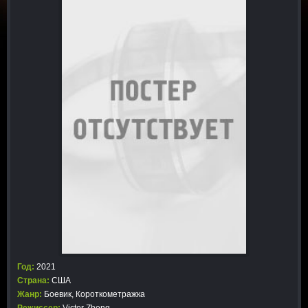
Год:
2021
Страна:
США
Жанр:
Боевик
,
Короткометражка